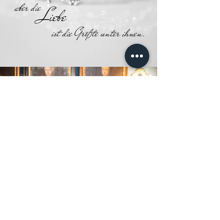
aber die
Liebe
ist die Größte unter ihnen.
P
reise
Jedes Fest ist einzigartig. Die