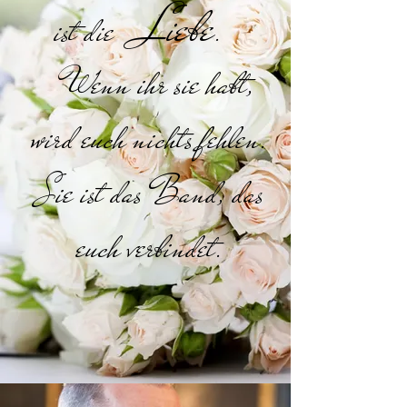
Liebe
ist die
.
Wenn ihr sie habt,
wird euch nichts fehlen.
Sie ist das Band, das
euch verbindet.