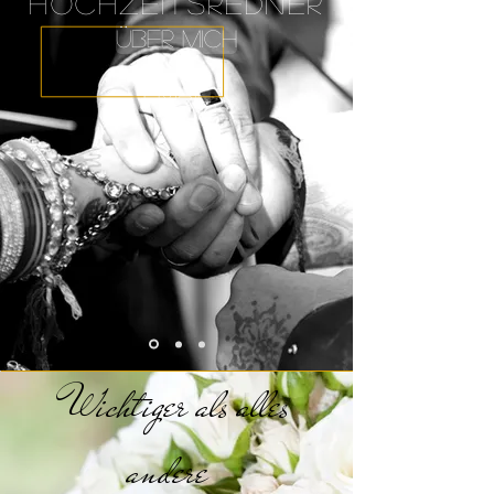
Hochzeits
redner
Über mich
Email
Wichtiger als alles
andere